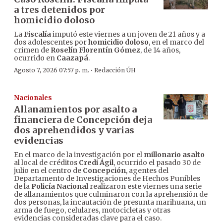
a tres detenidos por
homicidio doloso
La
Fiscalía
imputó este viernes a un joven de 21 años y a
dos adolescentes por
homicidio doloso
, en el marco del
crimen de
Roselín Florentín Gómez
, de 14 años,
ocurrido en
Caazapá
.
·
Agosto 7, 2026 07:57 p. m.
Redacción ÚH
Nacionales
Allanamientos por asalto a
financiera de Concepción deja
dos aprehendidos y varias
evidencias
En el marco de la investigación por el
millonario asalto
al local de créditos
Credi Ágil
, ocurrido el pasado 30 de
julio en el centro de
Concepción
, agentes del
Departamento de Investigaciones de Hechos Punibles
de la
Policía Nacional
realizaron este viernes una serie
de allanamientos que culminaron con la aprehensión de
dos personas, la incautación de presunta marihuana, un
arma de fuego, celulares, motocicletas y otras
evidencias consideradas clave para el caso.