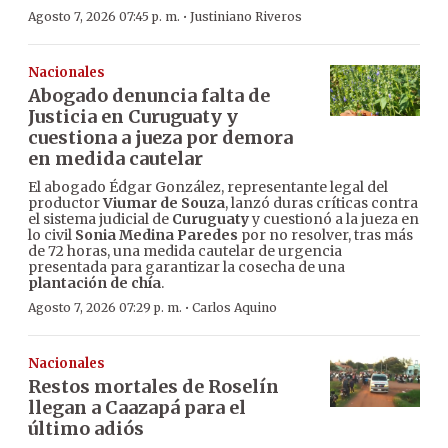
·
Agosto 7, 2026 07:45 p. m.
Justiniano Riveros
Nacionales
Abogado denuncia falta de
Justicia en Curuguaty y
cuestiona a jueza por demora
en medida cautelar
El abogado Édgar González, representante legal del
productor
Viumar de Souza
, lanzó duras críticas contra
el sistema judicial de
Curuguaty
y cuestionó a la jueza en
lo civil
Sonia Medina Paredes
por no resolver, tras más
de 72 horas, una medida cautelar de urgencia
presentada para garantizar la cosecha de una
plantación de chía
.
·
Agosto 7, 2026 07:29 p. m.
Carlos Aquino
Nacionales
Restos mortales de Roselín
llegan a Caazapá para el
último adiós