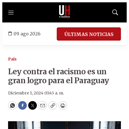
Menú
Mostrar
búsqued
09 ago 2026
ÚLTIMAS NOTICIAS
País
Ley contra el racismo es un
gran logro para el Paraguay
Diciembre 1, 2024 03:45 a. m.
WhatsApp
Facebook
Twitter
Email
Copy
Print