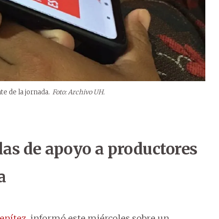
te de la jornada.
Foto: Archivo UH.
as de apoyo a productores
a
enítez
, informó este miércoles sobre un