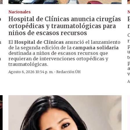
Nacionales
N
o
Hospital de Clínicas anuncia cirugías
ortopédicas y traumatológicas para
niños de escasos recursos
C
r
n
El
Hospital de Clínicas
anunció el lanzamiento
p
de la segunda edición de la
campaña solidaria
u
destinada a niños de escasos recursos que
t
a
requieran de intervenciones ortopédicas y
p
traumatológicas.
a
·
Agosto 6, 2026 10:54 p. m.
Redacción ÚH
v
A