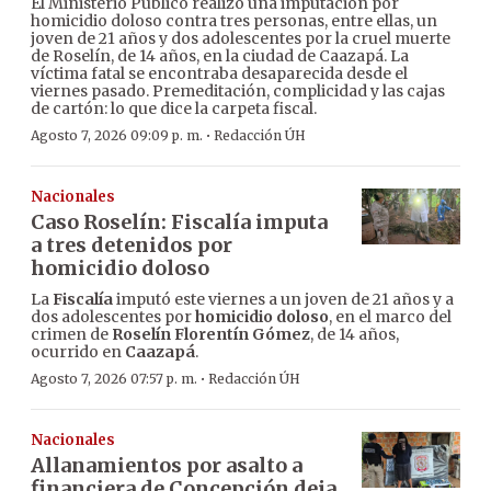
El Ministerio Público realizó una imputación por
homicidio doloso contra tres personas, entre ellas, un
joven de 21 años y dos adolescentes por la cruel muerte
de Roselín, de 14 años, en la ciudad de Caazapá. La
víctima fatal se encontraba desaparecida desde el
viernes pasado. Premeditación, complicidad y las cajas
de cartón: lo que dice la carpeta fiscal.
·
Agosto 7, 2026 09:09 p. m.
Redacción ÚH
Nacionales
Caso Roselín: Fiscalía imputa
a tres detenidos por
homicidio doloso
La
Fiscalía
imputó este viernes a un joven de 21 años y a
dos adolescentes por
homicidio doloso
, en el marco del
crimen de
Roselín Florentín Gómez
, de 14 años,
ocurrido en
Caazapá
.
·
Agosto 7, 2026 07:57 p. m.
Redacción ÚH
Nacionales
Allanamientos por asalto a
financiera de Concepción deja