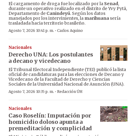
El cargamento de droga fue localizado por la
Senad
,
durante un operativo realizado en el distrito de Yvy Pytã,
Departamento de
Canindeyú
. Según los datos
manejados por los intervinientes, la
marihuana
sería
trasladada hacia territorio brasileño.
·
Agosto 7, 2026 10:41 p. m.
Carlos Aquino
Nacionales
Derecho UNA: Los postulantes
a decano y vicedecano
El Tribunal Electoral Independiente (TEI) publicó la lista
oficial de candidaturas para las elecciones de Decano y
Vicedecano de la Facultad de Derecho y Ciencias
Sociales de la Universidad Nacional de Asunción (UNA).
·
Agosto 7, 2026 10:35 p. m.
Redacción ÚH
Nacionales
Caso Roselín: Imputación por
homicidio doloso apunta a
premeditación y complicidad