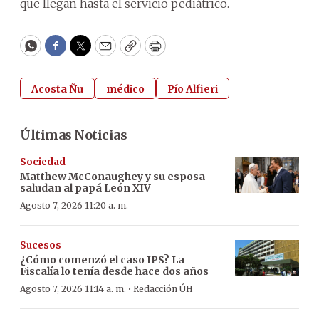
que llegan hasta el servicio pediátrico.
WhatsApp
Facebook
Twitter
Email
Copy
Print
Acosta Ñu
médico
Pío Alfieri
Últimas Noticias
Sociedad
Matthew McConaughey y su esposa
saludan al papá León XIV
Agosto 7, 2026 11:20 a. m.
Sucesos
¿Cómo comenzó el caso IPS? La
Fiscalía lo tenía desde hace dos años
·
Agosto 7, 2026 11:14 a. m.
Redacción ÚH