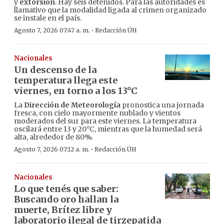
y
extorsión
. Hay seis detenidos. Para las autoridades es
llamativo que la modalidad ligada al crimen organizado
se instale en el país.
·
Agosto 7, 2026 07:47 a. m.
Redacción ÚH
Nacionales
Un descenso de la
temperatura llega este
viernes, en torno a los 13°C
La
Dirección de Meteorología
pronostica una jornada
fresca, con cielo mayormente nublado y vientos
moderados del sur para este viernes. La temperatura
oscilará entre 13 y 20°C, mientras que la humedad será
alta, alrededor de 80%.
·
Agosto 7, 2026 07:12 a. m.
Redacción ÚH
Nacionales
Lo que tenés que saber:
Buscando oro hallan la
muerte, Brítez libre y
laboratorio ilegal de tirzepatida