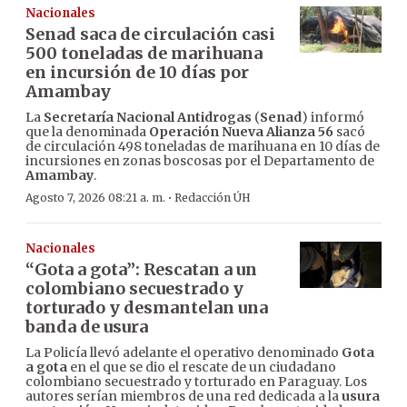
Nacionales
Senad saca de circulación casi
500 toneladas de marihuana
en incursión de 10 días por
Amambay
La
Secretaría Nacional Antidrogas
(
Senad
) informó
que la denominada
Operación Nueva Alianza 56
sacó
de circulación 498 toneladas de marihuana en 10 días de
incursiones en zonas boscosas por el Departamento de
Amambay
.
·
Agosto 7, 2026 08:21 a. m.
Redacción ÚH
Nacionales
“Gota a gota”: Rescatan a un
colombiano secuestrado y
torturado y desmantelan una
banda de usura
La Policía llevó adelante el operativo denominado
Gota
a gota
en el que se dio el rescate de un ciudadano
colombiano secuestrado y torturado en Paraguay. Los
autores serían miembros de una red dedicada a la
usura