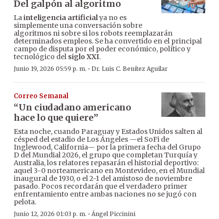
Del galpón al algoritmo
La
inteligencia artificial
ya no es
simplemente una conversación sobre
algoritmos ni sobre si los robots reemplazarán
determinados empleos. Se ha convertido en el principal
campo de disputa por el poder económico, político y
tecnológico del
siglo XXI
.
·
Junio 19, 2026 05:59 p. m.
Dr. Luis C. Benítez Aguilar
Correo Semanal
“Un ciudadano americano
hace lo que quiere”
Esta noche, cuando Paraguay y Estados Unidos salten al
césped del estadio de Los Ángeles —el SoFi de
Inglewood, California— por la primera fecha del Grupo
D del Mundial 2026, el grupo que completan Turquía y
Australia, los relatores repasarán el historial deportivo:
aquel 3-0 norteamericano en Montevideo, en el Mundial
inaugural de 1930, o el 2-1 del amistoso de noviembre
pasado. Pocos recordarán que el verdadero primer
enfrentamiento entre ambas naciones no se jugó con
pelota.
·
Junio 12, 2026 01:03 p. m.
Ángel Piccinini