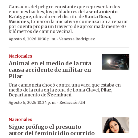
Cansados del peligro constante que representan los
enormes baches, los pobladores del
asentamiento
Ka’atygue
, ubicado en el distrito de
Santa Rosa
,
Misiones
, tomaron la iniciativa y comenzaron a reparar
por cuenta propia un trayecto de aproximadamente 30
kilómetros de camino vecinal.
·
Agosto 6, 2026 10:38 p. m.
Vanessa Rodríguez
Nacionales
Animal en el medio de la ruta
causa accidente de militar en
Pilar
Una camioneta chocó contra una vaca que estaba en
medio de la ruta en la zona de Loma Clavel,
Pilar
,
Departamento de
Ñeembucú
.
·
Agosto 6, 2026 10:24 p. m.
Redacción ÚH
Nacionales
Sigue prófugo el presunto
autor del feminicidio ocurrido