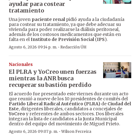
ayudar para costear
tratamiento
Una joven
paciente renal
pidió ayuda a la ciudadanía
para costear su tratamiento, ya que debe adecuar su
vivienda para poder realizarse la diálisis peritoneal,
además de los costosos medicamentos que están en
falta en el
Instituto de Previsión Social
(
IPS
).
·
Agosto 6, 2026 09:14 p. m.
Redacción ÚH
Nacionales
El PLRA y YoCreo unen fuerzas
mientras la ANR busca
recuperar su bastión perdido
El acuerdo fue presentado este viernes durante un acto
que reunió a nueve de los 10 presidentes de comités del
Partido Liberal Radical Auténtico (PLRA)
de
Ciudad del
Este
, dirigentes liberales, candidatos a concejales de
YoCreo
y referentes de ambos sectores. Dos liberales
integran la lista de candidatos a la Junta Municipal
dentro del equipo del movimiento de Miguel Prieto.
·
Agosto 6, 2026 09:07 p. m.
Wilson Ferreira