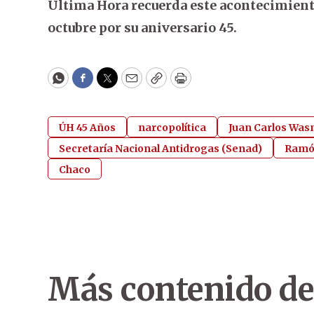
Última Hora recuerda este acontecimiento 
octubre por su aniversario 45.
WhatsApp
Facebook
Twitter
Email
Copy
Print
ÚH 45 Años
narcopolítica
Juan Carlos Wa
Secretaría Nacional Antidrogas (Senad)
Ramó
Chaco
Más contenido de