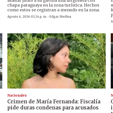
asaltar junto a su gavilla una furgoneta con
l
chapa paraguaya en la zona turística. Hechos
m
como estos se registran a menudo en la zona.
f
p
·
Agosto 6, 2026 02:24 p. m.
Edgar Medina
A
Nacionales
N
Crimen de María Fernanda: Fiscalía
pide duras condenas para acusados