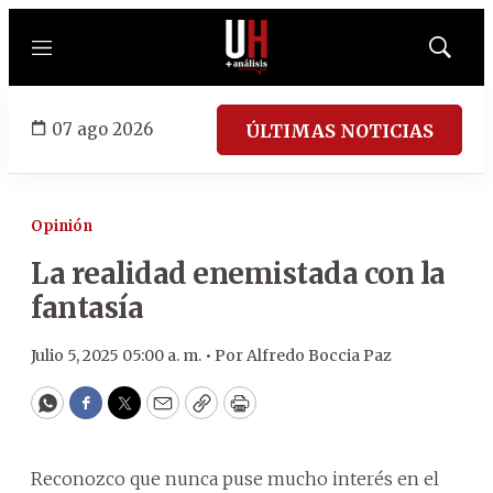
Menú
Mostrar
búsqued
07 ago 2026
ÚLTIMAS NOTICIAS
Opinión
La realidad enemistada con la
fantasía
Julio 5, 2025 05:00 a. m. •
Por
Alfredo Boccia Paz
WhatsApp
Facebook
Twitter
Email
Copy
Print
Reconozco que nunca puse mucho interés en el