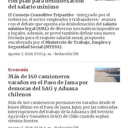
con plan para desindexación
del salario mínimo
El
Consejo Consultivo Tripartito
–integrado por el
Gobierno, el sector empleador y trabajadores– avanza
con el debate que apunta a la desindexación del
salario
mínimo legal (SML)
de diversas normativas impositivas
y legales. Además, se prevé también definir una nueva
fórmula para el reajuste salarial anual, propuesta
encabezada por el
Ministerio de Trabajo, Empleo y
Seguridad Social (MTESS).
·
Agosto 7, 2026 07:01 p. m.
Redacción ÚH
Economía
Más de 140 camioneros
varados en el Paso de Jama por
demoras del SAG y Aduana
chilenos
Más de 140 camioneros permanecen varados desde el
lunes último en el Paso de Jama, Jujuy, por las reiteradas
interrupciones del trabajo de la Aduana y del Servicio
Agrícola y Ganadero (SAG) de Chile cuando soplan
vientos fuertes.
Agosto 7, 2026 03:26 p. m.
Redacción ÚH