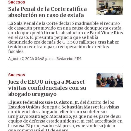
Sucesos
Sala Penal de la Corte ratifica
absolución en caso de estafa
La Sala Penal de la Corte declaró inadmisible el recurso
de casación promovido en una causa de supuesta estafa,
con lo que quedó firme la absolución de Farid Yinde Ríos
en el caso. El presunto perjuicio que se había
denunciado era de más de G. 3.500 millones, tras haber
tenido un contrato para recuperación de créditos
fiscales.
·
Agosto 7, 2026 04:48 p. m.
Redacción ÚH
Sucesos
Juez de EEUU niega a Marset
visitas confidenciales con su
abogado uruguayo
El
juez federal Rossie D. Alston, Jr.
del distrito de los
Estados Unidos
denegó a
Sebastián Marset
las visitas
confidenciales abogado-cliente con su defensor
uruguayo
Santiago Moratorio
, ya que no es parte de su
equipo de defensa estadounidense, ni está acreditado en
la causa. El procesado está preso, esperando su juicio
que comenzará el 11 de enero.