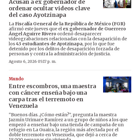
Acusan a ex gobernador de
ordenar ocultar videos clave
del caso Ayotzinapa
La
Fiscalía General de la República de México (FGR)
afirmó este jueves que el
ex gobernador de Guerrero
Ángel Aguirre Rivero
ordenó desaparecer
videograbaciones relacionadas con la desaparición de
los
43 estudiantes de Ayotzinapa
, por lo que fue
detenido por los delitos de desaparición forzada de
personas y contra la administración de justicia.
Agosto 6, 2026 05:17 p. m.
Mundo
Entre escombros, una maestra
con cáncer enseña bajo una
carpa tras el terremoto en
Venezuela
“Buenos días. ¿Cómo están?”, pregunta la maestra
Jazmín Urimare Ramírez a un grupo de niños a los que
empezó a enseñar bajo una tienda de campaña de un
refugio en La Guaira, la región más afectada por el
doble terremoto en Venezuela, que dejó a cerca de
18.000 personas sin vivienda.