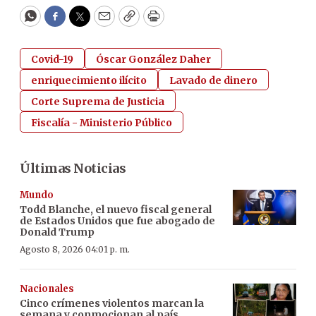
WhatsApp
Facebook
Twitter
Email
Copy
Print
Covid-19
Óscar González Daher
enriquecimiento ilícito
Lavado de dinero
Corte Suprema de Justicia
Fiscalía - Ministerio Público
Últimas Noticias
Mundo
Todd Blanche, el nuevo fiscal general
de Estados Unidos que fue abogado de
Donald Trump
Agosto 8, 2026 04:01 p. m.
Nacionales
Cinco crímenes violentos marcan la
semana y conmocionan al país