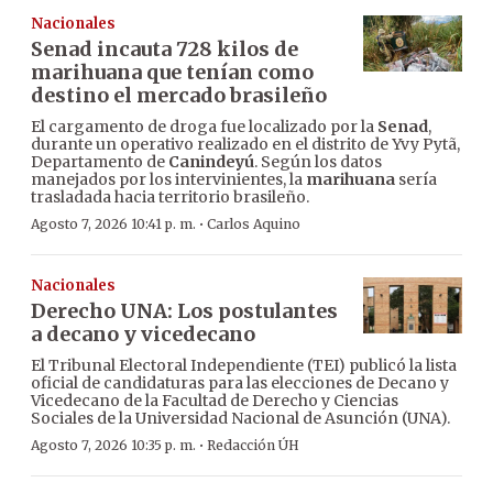
Nacionales
Senad incauta 728 kilos de
marihuana que tenían como
destino el mercado brasileño
El cargamento de droga fue localizado por la
Senad
,
durante un operativo realizado en el distrito de Yvy Pytã,
Departamento de
Canindeyú
. Según los datos
manejados por los intervinientes, la
marihuana
sería
trasladada hacia territorio brasileño.
·
Agosto 7, 2026 10:41 p. m.
Carlos Aquino
Nacionales
Derecho UNA: Los postulantes
a decano y vicedecano
El Tribunal Electoral Independiente (TEI) publicó la lista
oficial de candidaturas para las elecciones de Decano y
Vicedecano de la Facultad de Derecho y Ciencias
Sociales de la Universidad Nacional de Asunción (UNA).
·
Agosto 7, 2026 10:35 p. m.
Redacción ÚH