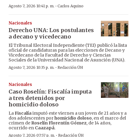
·
Agosto 7, 2026 10:41 p. m.
Carlos Aquino
Nacionales
Derecho UNA: Los postulantes
a decano y vicedecano
El Tribunal Electoral Independiente (TEI) publicó la lista
oficial de candidaturas para las elecciones de Decano y
Vicedecano de la Facultad de Derecho y Ciencias
Sociales de la Universidad Nacional de Asunción (UNA).
·
Agosto 7, 2026 10:35 p. m.
Redacción ÚH
Nacionales
Caso Roselín: Fiscalía imputa
a tres detenidos por
homicidio doloso
La
Fiscalía
imputó este viernes a un joven de 21 años y a
dos adolescentes por
homicidio doloso
, en el marco del
crimen de
Roselín Florentín Gómez
, de 14 años,
ocurrido en
Caazapá
.
·
Agosto 7, 2026 07:57 p. m.
Redacción ÚH