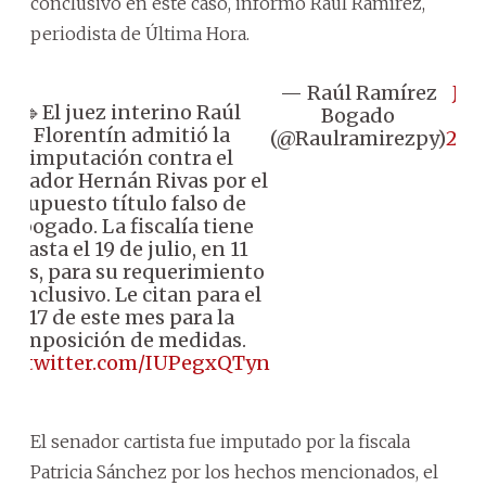
conclusivo en este caso, informó Raúl Ramírez,
periodista de Última Hora.
— Raúl Ramírez
Jul
🔹️El juez interino Raúl
Bogado
8,
Florentín admitió la
(@Raulramirezpy)
202
imputación contra el
senador Hernán Rivas por el
supuesto título falso de
abogado. La fiscalía tiene
hasta el 19 de julio, en 11
días, para su requerimiento
conclusivo. Le citan para el
17 de este mes para la
imposición de medidas.
pic.twitter.com/IUPegxQTyn
El senador cartista fue imputado por la fiscala
Patricia Sánchez por los hechos mencionados, el