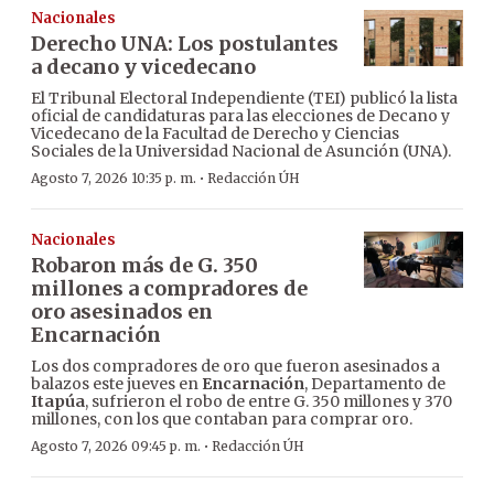
Nacionales
Derecho UNA: Los postulantes
a decano y vicedecano
El Tribunal Electoral Independiente (TEI) publicó la lista
oficial de candidaturas para las elecciones de Decano y
Vicedecano de la Facultad de Derecho y Ciencias
Sociales de la Universidad Nacional de Asunción (UNA).
·
Agosto 7, 2026 10:35 p. m.
Redacción ÚH
Nacionales
Robaron más de G. 350
millones a compradores de
oro asesinados en
Encarnación
Los dos compradores de oro que fueron asesinados a
balazos este jueves en
Encarnación
, Departamento de
Itapúa
, sufrieron el robo de entre G. 350 millones y 370
millones, con los que contaban para comprar oro.
·
Agosto 7, 2026 09:45 p. m.
Redacción ÚH