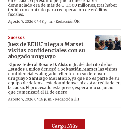
en el caso. El presunto perjuicio que se había
denunciado era de más de G. 3.500 millones, tras haber
tenido un contrato para recuperación de créditos
fiscales.
·
Agosto 7, 2026 04:48 p. m.
Redacción ÚH
Sucesos
Juez de EEUU niega a Marset
visitas confidenciales con su
abogado uruguayo
El
juez federal Rossie D. Alston, Jr.
del distrito de los
Estados Unidos
denegó a
Sebastián Marset
las visitas
confidenciales abogado-cliente con su defensor
uruguayo
Santiago Moratorio
, ya que no es parte de su
equipo de defensa estadounidense, ni está acreditado en
la causa. El procesado está preso, esperando su juicio
que comenzará el 11 de enero.
·
Agosto 7, 2026 04:16 p. m.
Redacción ÚH
Carga Más