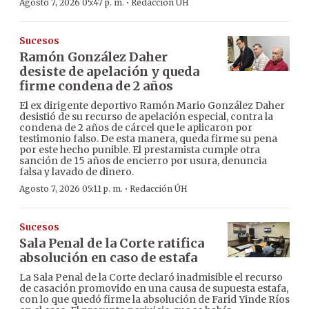
·
Agosto 7, 2026 05:47 p. m.
Redacción ÚH
Sucesos
Ramón González Daher
desiste de apelación y queda
firme condena de 2 años
El ex dirigente deportivo Ramón Mario González Daher
desistió de su recurso de apelación especial, contra la
condena de 2 años de cárcel que le aplicaron por
testimonio falso. De esta manera, queda firme su pena
por este hecho punible. El prestamista cumple otra
sanción de 15 años de encierro por usura, denuncia
falsa y lavado de dinero.
·
Agosto 7, 2026 05:11 p. m.
Redacción ÚH
Sucesos
Sala Penal de la Corte ratifica
absolución en caso de estafa
La Sala Penal de la Corte declaró inadmisible el recurso
de casación promovido en una causa de supuesta estafa,
con lo que quedó firme la absolución de Farid Yinde Ríos