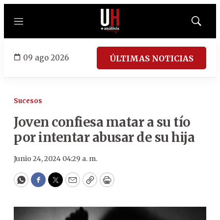
Menú
Mostrar
búsqued
09 ago 2026
ÚLTIMAS NOTICIAS
Sucesos
Joven confiesa matar a su tío
por intentar abusar de su hija
Junio 24, 2024 04:29 a. m.
WhatsApp
Facebook
Twitter
Email
Copy
Print