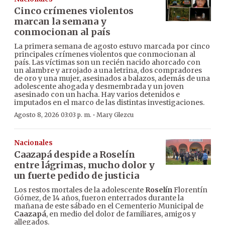
Cinco crímenes violentos
marcan la semana y
conmocionan al país
La primera semana de agosto estuvo marcada por cinco
principales crímenes violentos que conmocionan al
país. Las víctimas son un recién nacido ahorcado con
un alambre y arrojado a una letrina, dos compradores
de oro y una mujer, asesinados a balazos, además de una
adolescente ahogada y desmembrada y un joven
asesinado con un hacha. Hay varios detenidos e
imputados en el marco de las distintas investigaciones.
·
Agosto 8, 2026 03:03 p. m.
Mary Glezcu
Nacionales
Caazapá despide a Roselín
entre lágrimas, mucho dolor y
un fuerte pedido de justicia
Los restos mortales de la adolescente
Roselín
Florentín
Gómez, de 14 años, fueron enterrados durante la
mañana de este sábado en el Cementerio Municipal de
Caazapá
, en medio del dolor de familiares, amigos y
allegados.