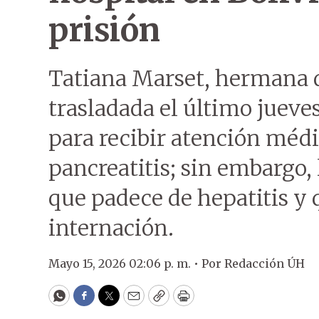
prisión
Tatiana Marset, hermana d
trasladada el último jueves
para recibir atención méd
pancreatitis; sin embargo,
que padece de hepatitis y 
internación.
Mayo 15, 2026 02:06 p. m. •
Por
Redacción ÚH
WhatsApp
Facebook
Twitter
Email
Copy
Print