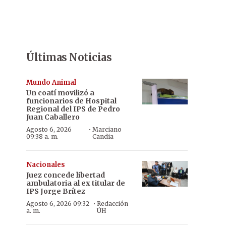
Últimas Noticias
Mundo Animal
Un coatí movilizó a
funcionarios de Hospital
Regional del IPS de Pedro
Juan Caballero
·
Agosto 6, 2026
Marciano
09:38 a. m.
Candia
Nacionales
Juez concede libertad
ambulatoria al ex titular de
IPS Jorge Brítez
·
Agosto 6, 2026 09:32
Redacción
a. m.
ÚH