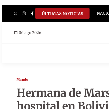
NACI
ÚLTIMAS NOTICIAS
twitter
instagram
facebook
tiktok
youtube
spotify
06 ago 2026
Mundo
Hermana de Marse
hospital en Bolivi