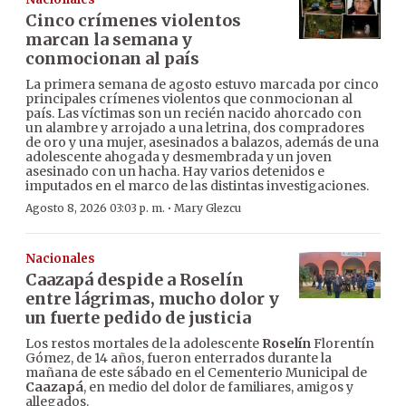
Cinco crímenes violentos
marcan la semana y
conmocionan al país
La primera semana de agosto estuvo marcada por cinco
principales crímenes violentos que conmocionan al
país. Las víctimas son un recién nacido ahorcado con
un alambre y arrojado a una letrina, dos compradores
de oro y una mujer, asesinados a balazos, además de una
adolescente ahogada y desmembrada y un joven
asesinado con un hacha. Hay varios detenidos e
imputados en el marco de las distintas investigaciones.
·
Agosto 8, 2026 03:03 p. m.
Mary Glezcu
Nacionales
Caazapá despide a Roselín
entre lágrimas, mucho dolor y
un fuerte pedido de justicia
Los restos mortales de la adolescente
Roselín
Florentín
Gómez, de 14 años, fueron enterrados durante la
mañana de este sábado en el Cementerio Municipal de
Caazapá
, en medio del dolor de familiares, amigos y
allegados.