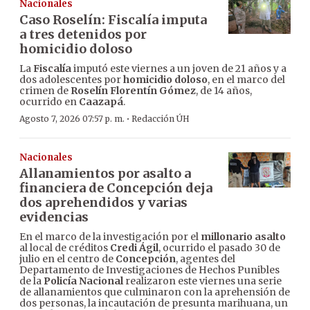
Nacionales
Caso Roselín: Fiscalía imputa
a tres detenidos por
homicidio doloso
La
Fiscalía
imputó este viernes a un joven de 21 años y a
dos adolescentes por
homicidio doloso
, en el marco del
crimen de
Roselín Florentín Gómez
, de 14 años,
ocurrido en
Caazapá
.
·
Agosto 7, 2026 07:57 p. m.
Redacción ÚH
Nacionales
Allanamientos por asalto a
financiera de Concepción deja
dos aprehendidos y varias
evidencias
En el marco de la investigación por el
millonario asalto
al local de créditos
Credi Ágil
, ocurrido el pasado 30 de
julio en el centro de
Concepción
, agentes del
Departamento de Investigaciones de Hechos Punibles
de la
Policía Nacional
realizaron este viernes una serie
de allanamientos que culminaron con la aprehensión de
dos personas, la incautación de presunta marihuana, un