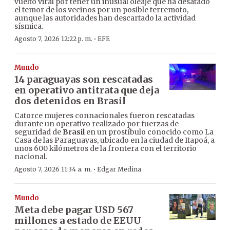
vuelto viral por tener un inusual oleaje que ha desatado
el temor de los vecinos por un posible terremoto,
aunque las autoridades han descartado la actividad
sísmica.
·
Agosto 7, 2026 12:22 p. m.
EFE
Mundo
14 paraguayas son rescatadas
en operativo antitrata que deja
dos detenidos en Brasil
Catorce mujeres connacionales fueron rescatadas
durante un operativo realizado por fuerzas de
seguridad de
Brasil
en un prostíbulo conocido como La
Casa de las Paraguayas, ubicado en la ciudad de Itapoá, a
unos 600 kilómetros de la frontera con el territorio
nacional.
·
Agosto 7, 2026 11:34 a. m.
Edgar Medina
Mundo
Meta debe pagar USD 567
millones a estado de EEUU