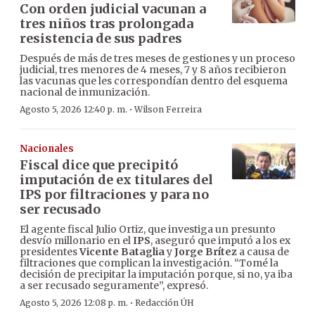
Con orden judicial vacunan a
tres niños tras prolongada
resistencia de sus padres
Después de más de tres meses de gestiones y un proceso
judicial, tres menores de 4 meses, 7 y 8 años recibieron
las vacunas que les correspondían dentro del esquema
nacional de inmunización.
·
Agosto 5, 2026 12:40 p. m.
Wilson Ferreira
Nacionales
Fiscal dice que precipitó
imputación de ex titulares del
IPS por filtraciones y para no
ser recusado
El agente fiscal Julio Ortiz, que investiga un presunto
desvío millonario en el
IPS
, aseguró que imputó a los ex
presidentes
Vicente Bataglia
y
Jorge Brítez
a causa de
filtraciones que complican la investigación. “Tomé la
decisión de precipitar la imputación porque, si no, ya iba
a ser recusado seguramente”, expresó.
·
Agosto 5, 2026 12:08 p. m.
Redacción ÚH