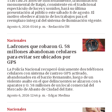
Tras casi 24 años de funcionamiento, la iluminación
monumental de Itaipú, consistente en el tradicional
espectáculo de luces y sonidos, hará su última
presentación al público este sábado 8 de agosto. El
motivo obedece al inicio de los trabajos para el
reemplazo integral del sistema de iluminación vigente.
·
Agosto 6, 2026 01:46 p. m.
Redacción ÚH
Nacionales
Ladrones que robaron G. 58
millones abandonan celulares
para evitar ser ubicados por
GPS
La Policía Nacional recuperó únicamente dos teléfonos
celulares con sistema de rastreo GPS activado,
abandonados en el barrio Remansito, luego de un
violento asalto en el que delincuentes se alzaron con 4
aparatos y G. 58 millones de un local comercial del
Mercado de Abasto de Ciudad del Este.
·
Agosto 6, 2026 12:46 p. m.
Edgar Medina
Nacionales