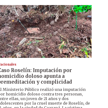
acionales
Caso Roselín: Imputación por
homicidio doloso apunta a
premeditación y complicidad
l Ministerio Público realizó una imputación
or homicidio doloso contra tres personas,
ntre ellas, un joven de 21 años y dos
dolescentes por la cruel muerte de Roselín, de
4 años, en la ciudad de Caazapá. La víctima