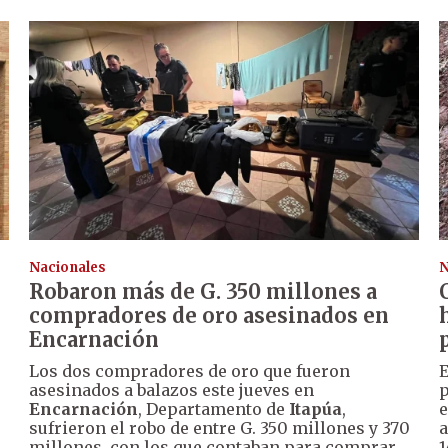
Nacionales
N
Robaron más de G. 350 millones a
compradores de oro asesinados en
Encarnación
Los dos compradores de oro que fueron
E
asesinados a balazos este jueves en
p
Encarnación
, Departamento de
Itapúa
,
e
sufrieron el robo de entre G. 350 millones y 370
a
millones, con los que contaban para comprar
1