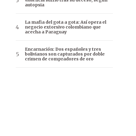
violencia sufrió tras su deceso, según
autopsia
La mafia del gota a gota: Así opera el
negocio extorsivo colombiano que
acecha a Paraguay
Encarnación: Dos españoles y tres
bolivianos son capturados por doble
crimen de compradores de oro