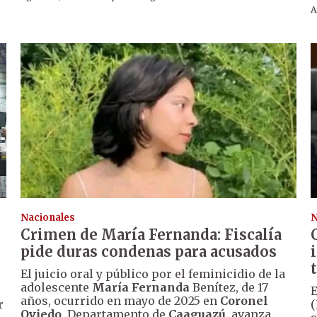
A
Nacionales
N
Crimen de María Fernanda: Fiscalía
pide duras condenas para acusados
El juicio oral y público por el feminicidio de la
adolescente
María Fernanda
Benítez, de 17
E
años, ocurrido en mayo de 2025 en
Coronel
r
(
Oviedo
, Departamento de
Caaguazú
, avanza