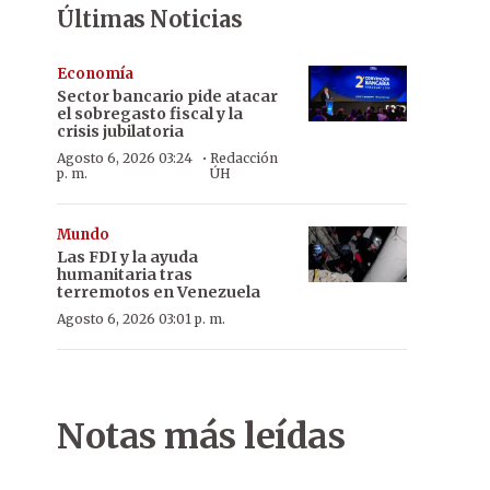
Últimas Noticias
Economía
Sector bancario pide atacar
el sobregasto fiscal y la
crisis jubilatoria
·
Agosto 6, 2026 03:24
Redacción
p. m.
ÚH
Mundo
Las FDI y la ayuda
humanitaria tras
terremotos en Venezuela
Agosto 6, 2026 03:01 p. m.
Notas más leídas