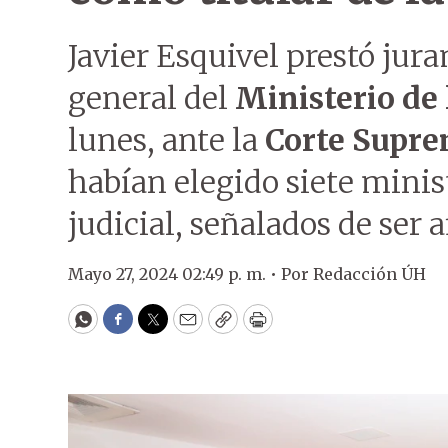
Javier Esquivel prestó ju
general del
Ministerio de
lunes, ante la
Corte Supre
habían elegido siete minis
judicial, señalados de ser a
Mayo 27, 2024 02:49 p. m. •
Por
Redacción ÚH
WhatsApp
Facebook
Twitter
Email
Copy
Print