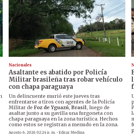
Nacionales
N
Asaltante es abatido por Policía
Militar brasileña tras robar vehículo
con chapa paraguaya
n
Un delincuente murió este jueves tras
U
enfrentarse a tiros con agentes de la Policía
p
Militar de
Foz de Yguazú
,
Brasil
, luego de
P
asaltar junto a su gavilla una furgoneta con
l
chapa paraguaya en la zona turística. Hechos
m
como estos se registran a menudo en la zona.
f
p
·
Agosto 6, 2026 02:24 p. m.
Edgar Medina