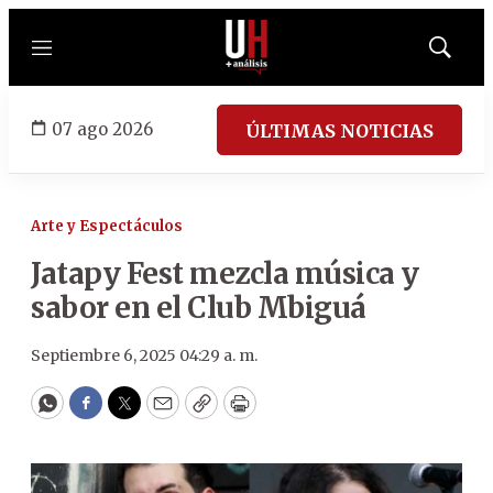
Menú
Mostrar
búsqued
07 ago 2026
ÚLTIMAS NOTICIAS
Arte y Espectáculos
Jatapy Fest mezcla música y
sabor en el Club Mbiguá
Septiembre 6, 2025 04:29 a. m.
WhatsApp
Facebook
Twitter
Email
Copy
Print