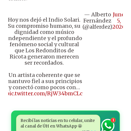
— Alberto
June
Hoy nos dejó el Indio Solari.
Fernández
5,
Su compromiso humano, su
(@alferdez)
2026
dignidad como músico
independiente y el profundo
fenómeno social y cultural
que Los Redonditos de
Ricota generaron merecen
ser recordados.
Un artista coherente que se
mantuvo fiel a sus principios
y conectó como pocos con…
pic.twitter.com/RjW34bmCLc
Recibí las noticias en tu celular, unite
1
al canal de ÚH en WhatsApp 🤩