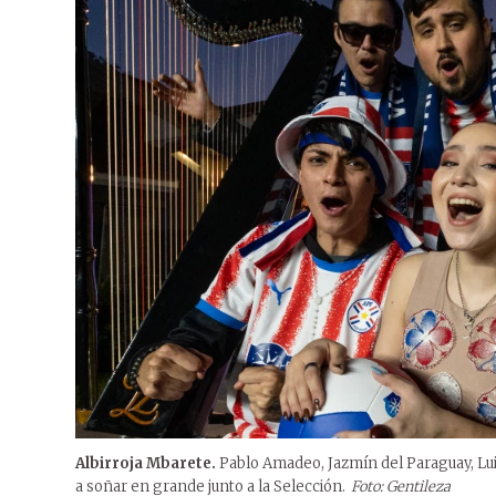
Albirroja Mbarete.
Pablo Amadeo, Jazmín del Paraguay, Lui
a soñar en grande junto a la Selección.
Foto: Gentileza