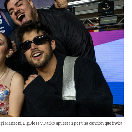
gi Manzoni, BigBless y Darko apuestan por una canción que invita