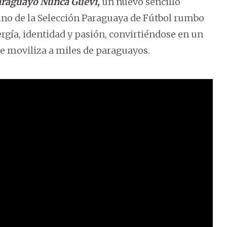
raguayo Nunca Guevi,
un nuevo sencillo
no de la Selección Paraguaya de Fútbol rumbo
gía, identidad y pasión, convirtiéndose en un
 moviliza a miles de paraguayos.