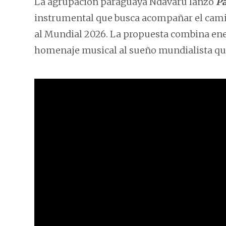
La agrupación paraguaya Ndavaru lanzó
Pa
instrumental que busca acompañar el cami
al Mundial 2026. La propuesta combina ener
homenaje musical al sueño mundialista que