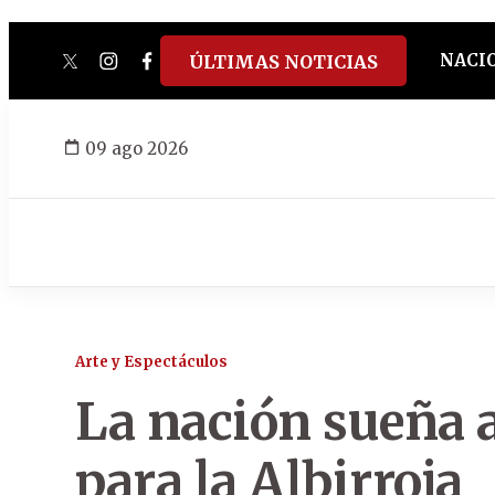
NACI
ÚLTIMAS NOTICIAS
twitter
instagram
facebook
tiktok
youtube
spotify
09 ago 2026
Arte y Espectáculos
La nación sueña 
para la Albirroja