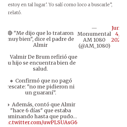
estoy en tal lugar’. Yo salí como loco a buscarle”,
relató.
—
June
🔴 "Me dijo que lo trataron
Monumental
4,
muy bien", dice el padre de
AM 1080
2026
Almir
(@AM_1080)
🔸 Valmir De Brum refirió que
su hijo se encuentra bien de
salud.
🔸 Confirmó que no pagó
rescate: "no me pidieron ni
un guaraní".
🔸 Además, contó que Almir
"hace 6 días" que estaba
caminando hasta que pudo…
pic.twitter.com/uwPLSUAsG6