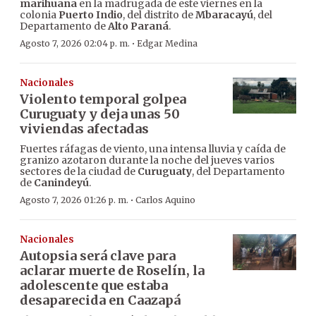
marihuana
en la madrugada de este viernes en la
colonia
Puerto Indio
, del distrito de
Mbaracayú
, del
Departamento de
Alto Paraná
.
·
Agosto 7, 2026 02:04 p. m.
Edgar Medina
Nacionales
Violento temporal golpea
Curuguaty y deja unas 50
viviendas afectadas
Fuertes ráfagas de viento, una intensa lluvia y caída de
granizo azotaron durante la noche del jueves varios
sectores de la ciudad de
Curuguaty
, del Departamento
de
Canindeyú
.
·
Agosto 7, 2026 01:26 p. m.
Carlos Aquino
Nacionales
Autopsia será clave para
aclarar muerte de Roselín, la
adolescente que estaba
desaparecida en Caazapá