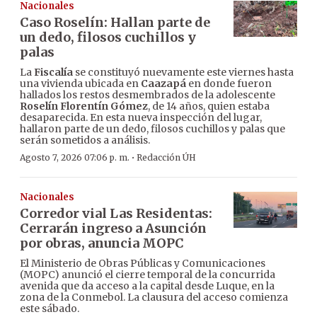
Nacionales
Caso Roselín: Hallan parte de
un dedo, filosos cuchillos y
palas
La
Fiscalía
se constituyó nuevamente este viernes hasta
una vivienda ubicada en
Caazapá
en donde fueron
hallados los restos desmembrados de la adolescente
Roselín Florentín Gómez
, de 14 años, quien estaba
desaparecida. En esta nueva inspección del lugar,
hallaron parte de un dedo, filosos cuchillos y palas que
serán sometidos a análisis.
·
Agosto 7, 2026 07:06 p. m.
Redacción ÚH
Nacionales
Corredor vial Las Residentas:
Cerrarán ingreso a Asunción
por obras, anuncia MOPC
El Ministerio de Obras Públicas y Comunicaciones
(MOPC) anunció el cierre temporal de la concurrida
avenida que da acceso a la capital desde Luque, en la
zona de la Conmebol. La clausura del acceso comienza
este sábado.