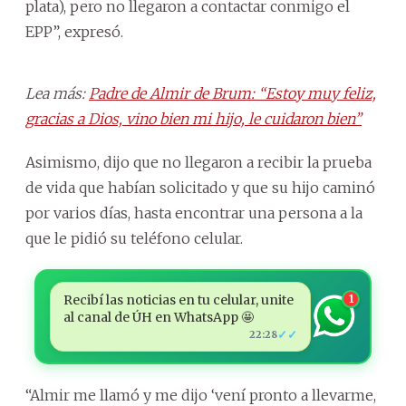
plata), pero no llegaron a contactar conmigo el
EPP”, expresó.
Lea más:
Padre de Almir de Brum: “Estoy muy feliz,
gracias a Dios, vino bien mi hijo, le cuidaron bien”
Asimismo, dijo que no llegaron a recibir la prueba
de vida que habían solicitado y que su hijo caminó
por varios días, hasta encontrar una persona a la
que le pidió su teléfono celular.
Recibí las noticias en tu celular, unite
1
al canal de ÚH en WhatsApp 🤩
✓✓
22:28
“Almir me llamó y me dijo ‘vení pronto a llevarme,