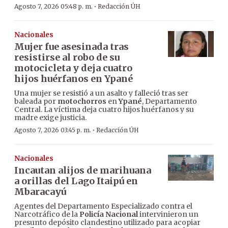
·
Agosto 7, 2026 05:48 p. m.
Redacción ÚH
Nacionales
Mujer fue asesinada tras
resistirse al robo de su
motocicleta y deja cuatro
hijos huérfanos en Ypané
Una mujer se resistió a un asalto y falleció tras ser
baleada por
motochorros
en
Ypané
, Departamento
Central. La víctima deja cuatro hijos huérfanos y su
madre exige justicia.
·
Agosto 7, 2026 03:45 p. m.
Redacción ÚH
Nacionales
Incautan alijos de marihuana
a orillas del Lago Itaipú en
Mbaracayú
Agentes del Departamento Especializado contra el
Narcotráfico de la
Policía Nacional
intervinieron un
presunto depósito clandestino utilizado para acopiar