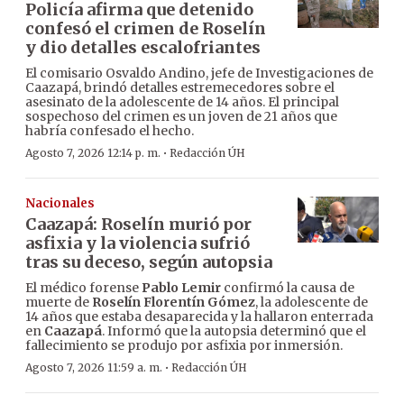
Policía afirma que detenido
confesó el crimen de Roselín
y dio detalles escalofriantes
El comisario Osvaldo Andino, jefe de Investigaciones de
Caazapá, brindó detalles estremecedores sobre el
asesinato de la adolescente de 14 años. El principal
sospechoso del crimen es un joven de 21 años que
habría confesado el hecho.
·
Agosto 7, 2026 12:14 p. m.
Redacción ÚH
Nacionales
Caazapá: Roselín murió por
asfixia y la violencia sufrió
tras su deceso, según autopsia
El médico forense
Pablo Lemir
confirmó la causa de
muerte de
Roselín Florentín Gómez
, la adolescente de
14 años que estaba desaparecida y la hallaron enterrada
en
Caazapá
. Informó que la autopsia determinó que el
fallecimiento se produjo por asfixia por inmersión.
·
Agosto 7, 2026 11:59 a. m.
Redacción ÚH