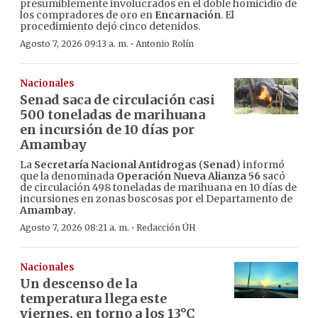
presumiblemente involucrados en el doble homicidio de
los compradores de oro en
Encarnación
. El
procedimiento dejó cinco detenidos.
·
Agosto 7, 2026 09:13 a. m.
Antonio Rolín
Nacionales
Senad saca de circulación casi
500 toneladas de marihuana
en incursión de 10 días por
Amambay
La
Secretaría Nacional Antidrogas
(
Senad
) informó
que la denominada
Operación Nueva Alianza 56
sacó
de circulación 498 toneladas de marihuana en 10 días de
incursiones en zonas boscosas por el Departamento de
Amambay
.
·
Agosto 7, 2026 08:21 a. m.
Redacción ÚH
Nacionales
Un descenso de la
temperatura llega este
viernes, en torno a los 13°C