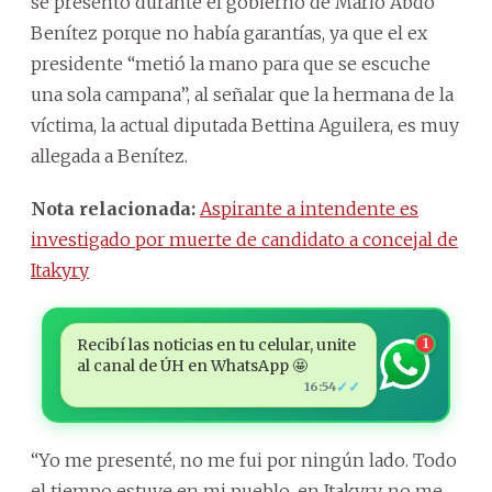
se presentó durante el gobierno de Mario Abdo
Benítez porque no había garantías, ya que el ex
presidente “metió la mano para que se escuche
una sola campana”, al señalar que la hermana de la
víctima, la actual diputada Bettina Aguilera, es muy
allegada a Benítez.
Nota relacionada:
Aspirante a intendente es
investigado por muerte de candidato a concejal de
Itakyry
Recibí las noticias en tu celular, unite
1
al canal de ÚH en WhatsApp 🤩
✓✓
16:54
“Yo me presenté, no me fui por ningún lado. Todo
el tiempo estuve en mi pueblo, en Itakyry, no me