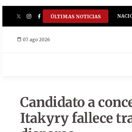
NACI
ÚLTIMAS NOTICIAS
twitter
instagram
facebook
tiktok
youtube
spotify
07 ago 2026
Candidato a conce
Itakyry fallece tr