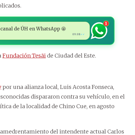
plicados.
1
 al canal de ÚH en WhatsApp 🤩
09:08
✓✓
a
Fundación Tesãi
de Ciudad del Este.
y
por una alianza local, Luis Acosta Fonseca,
conocidas dispararon contra su vehículo, en el
ica de la localidad de Chino Cue, en agosto
 amedrentamiento del intendente actual Carlos