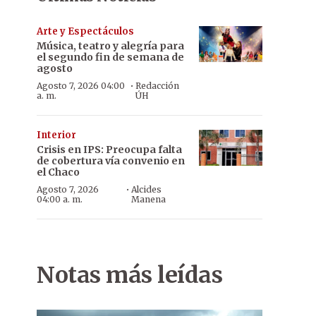
Arte y Espectáculos
Música, teatro y alegría para
el segundo fin de semana de
agosto
·
Agosto 7, 2026 04:00
Redacción
a. m.
ÚH
Interior
Crisis en IPS: Preocupa falta
de cobertura vía convenio en
el Chaco
·
Agosto 7, 2026
Alcides
04:00 a. m.
Manena
Notas más leídas
Momento en que lo bajaban de la ambulancia en CDE.