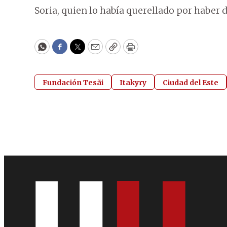
Soria, quien lo había querellado por haber
WhatsApp
Facebook
Twitter
Email
Copy
Print
Fundación Tesãi
Itakyry
Ciudad del Este