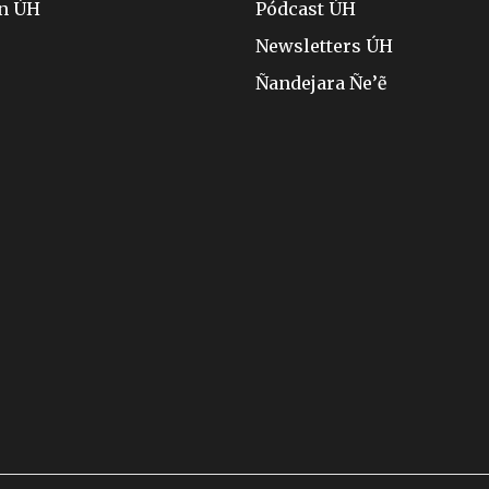
ón ÚH
Pódcast ÚH
Newsletters ÚH
Ñandejara Ñe’ẽ