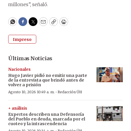
millones”, señaló.
WhatsApp
Facebook
Twitter
Email
Copy
Print
Impreso
Últimas Noticias
Nacionales
Hugo Javier pidió no emitir una parte
de la entrevista que brindó antes de
volver a prisión
·
Agosto 10, 2026 10:49 a. m.
Redacción ÚH
+ análisis
Expertos describen una Defensoría
del Pueblo en deuda, marcada por el
cuoteo y la intrascendencia
Agosto 10, 2026 10:34 a. m.
Redacción ÚH