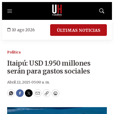
Menú
Mostrar
búsqued
10 ago 2026
ÚLTIMAS NOTICIAS
Política
Itaipú: USD 1.950 millones
serán para gastos sociales
Abril 22, 2025 05:00 a. m.
WhatsApp
Facebook
Twitter
Email
Copy
Print