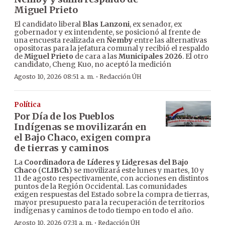
Miguel Prieto
El candidato liberal
Blas Lanzoni
, ex senador, ex
gobernador y ex intendente, se posicionó al frente de
una encuesta realizada en
Ñemby
entre las alternativas
opositoras para la jefatura comunal y recibió el respaldo
de
Miguel Prieto
de cara a las
Municipales 2026
. El otro
candidato, Cheng Kuo, no aceptó la medición
·
Agosto 10, 2026 08:51 a. m.
Redacción ÚH
Política
Por Día de los Pueblos
Indígenas se movilizarán en
el Bajo Chaco, exigen compra
de tierras y caminos
La
Coordinadora de Líderes y Lid
e
resas del Bajo
Chaco
(
CLIBCh
) se movilizará este lunes y martes, 10 y
11 de agosto respectivamente, con acciones en distintos
puntos de la Región Occidental. Las comunidades
exigen respuestas del Estado sobre la compra de tierras,
mayor presupuesto para la recuperación de territorios
indígenas y caminos de todo tiempo en todo el año.
·
Agosto 10, 2026 07:31 a. m.
Redacción ÚH