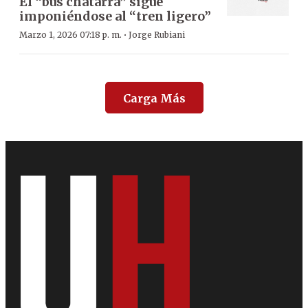
El “bus chatarra” sigue
imponiéndose al “tren ligero”
·
Marzo 1, 2026 07:18 p. m.
Jorge Rubiani
Carga Más