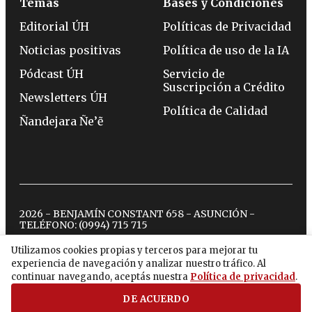
Temas
Bases y Condiciones
Editorial ÚH
Políticas de Privacidad
Noticias positivas
Política de uso de la IA
Pódcast ÚH
Servicio de
Suscripción a Crédito
Newsletters ÚH
Política de Calidad
Ñandejara Ñe’ẽ
2026 - BENJAMÍN CONSTANT 658 - ASUNCIÓN -
TELÉFONO:
(0994) 715 715
Utilizamos cookies propias y terceros para mejorar tu
experiencia de navegación y analizar nuestro tráfico. Al
twitter
instagram
facebook
tiktok
youtube
spotify
continuar navegando, aceptás nuestra
Política de privacidad
.
DE ACUERDO