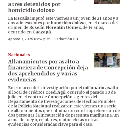
a tres detenidos por
homicidio doloso
La
Fiscalía
imputó este viernes a un joven de 21 años y a
dos adolescentes por
homicidio doloso
, en el marco del
crimen de
Roselín Florentín Gómez
, de 14 años,
ocurrido en
Caazapá
.
·
Agosto 7, 2026 07:57 p. m.
Redacción ÚH
Nacionales
Allanamientos por asalto a
financiera de Concepción deja
dos aprehendidos y varias
evidencias
En el marco de la investigación por el
millonario asalto
al local de créditos
Credi Ágil
, ocurrido el pasado 30 de
julio en el centro de
Concepción
, agentes del
Departamento de Investigaciones de Hechos Punibles
de la
Policía Nacional
realizaron este viernes una serie
de allanamientos que culminaron con la aprehensión de
dos personas, la incautación de presunta marihuana, un
arma de fuego, celulares, motocicletas y otras
evidencias consideradas clave para el caso.