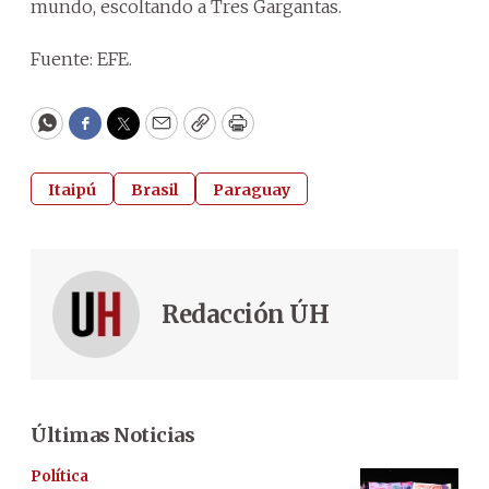
mundo, escoltando a Tres Gargantas.
Fuente: EFE.
WhatsApp
Facebook
Twitter
Email
Copy
Print
Itaipú
Brasil
Paraguay
Redacción ÚH
Últimas Noticias
Política