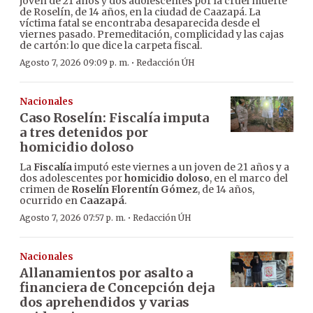
joven de 21 años y dos adolescentes por la cruel muerte
de Roselín, de 14 años, en la ciudad de Caazapá. La
víctima fatal se encontraba desaparecida desde el
viernes pasado. Premeditación, complicidad y las cajas
de cartón: lo que dice la carpeta fiscal.
·
Agosto 7, 2026 09:09 p. m.
Redacción ÚH
Nacionales
Caso Roselín: Fiscalía imputa
a tres detenidos por
homicidio doloso
La
Fiscalía
imputó este viernes a un joven de 21 años y a
dos adolescentes por
homicidio doloso
, en el marco del
crimen de
Roselín Florentín Gómez
, de 14 años,
ocurrido en
Caazapá
.
·
Agosto 7, 2026 07:57 p. m.
Redacción ÚH
Nacionales
Allanamientos por asalto a
financiera de Concepción deja
dos aprehendidos y varias