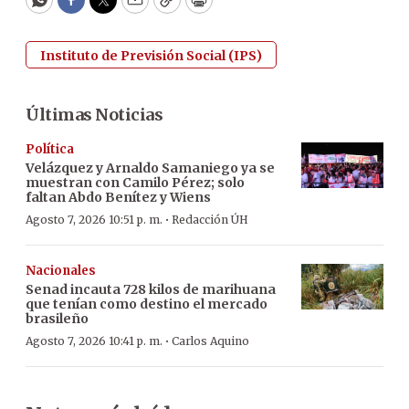
WhatsApp
Facebook
Twitter
Email
Copy
Print
Instituto de Previsión Social (IPS)
Últimas Noticias
Política
Velázquez y Arnaldo Samaniego ya se
muestran con Camilo Pérez; solo
faltan Abdo Benítez y Wiens
·
Agosto 7, 2026 10:51 p. m.
Redacción ÚH
Nacionales
Senad incauta 728 kilos de marihuana
que tenían como destino el mercado
brasileño
·
Agosto 7, 2026 10:41 p. m.
Carlos Aquino