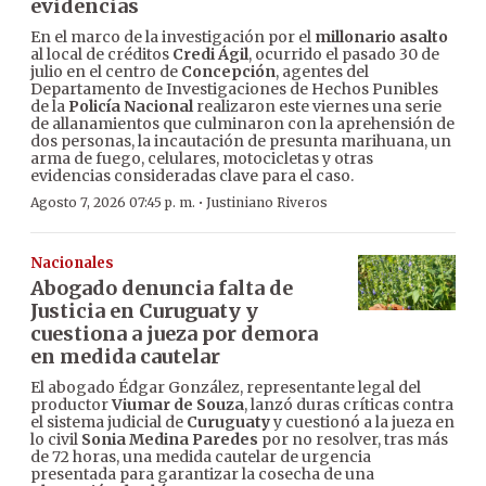
evidencias
En el marco de la investigación por el
millonario asalto
al local de créditos
Credi Ágil
, ocurrido el pasado 30 de
julio en el centro de
Concepción
, agentes del
Departamento de Investigaciones de Hechos Punibles
de la
Policía Nacional
realizaron este viernes una serie
de allanamientos que culminaron con la aprehensión de
dos personas, la incautación de presunta marihuana, un
arma de fuego, celulares, motocicletas y otras
evidencias consideradas clave para el caso.
·
Agosto 7, 2026 07:45 p. m.
Justiniano Riveros
Nacionales
Abogado denuncia falta de
Justicia en Curuguaty y
cuestiona a jueza por demora
en medida cautelar
El abogado Édgar González, representante legal del
productor
Viumar de Souza
, lanzó duras críticas contra
el sistema judicial de
Curuguaty
y cuestionó a la jueza en
lo civil
Sonia Medina Paredes
por no resolver, tras más
de 72 horas, una medida cautelar de urgencia
presentada para garantizar la cosecha de una