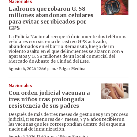
Nacionales
Ladrones que robaron G. 58
millones abandonan celulares
para evitar ser ubicados por
GPS
La Policía Nacional recuperó únicamente dos teléfonos
celulares con sistema de rastreo GPS activado,
abandonados en el barrio Remansito, luego de un
violento asalto en el que delincuentes se alzaron con 4
aparatos y G. 58 millones de un local comercial del
Mercado de Abasto de Ciudad del Este.
·
Agosto 6, 2026 12:46 p. m.
Edgar Medina
Nacionales
Con orden judicial vacunan a
tres niños tras prolongada
resistencia de sus padres
Después de más de tres meses de gestiones y un proceso
judicial, tres menores de 4 meses, 7 y 8 años recibieron
las vacunas que les correspondían dentro del esquema
nacional de inmunización.
·
Agosto 5, 2026 12:40 p. m.
Wilson Ferreira