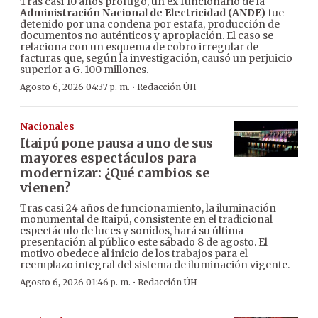
Tras casi 10 años prófugo, un ex funcionario de la
Administración Nacional de Electricidad (ANDE)
fue
detenido por una condena por estafa, producción de
documentos no auténticos y apropiación. El caso se
relaciona con un esquema de cobro irregular de
facturas que, según la investigación, causó un perjuicio
superior a G. 100 millones.
·
Agosto 6, 2026 04:37 p. m.
Redacción ÚH
Nacionales
Itaipú pone pausa a uno de sus
mayores espectáculos para
modernizar: ¿Qué cambios se
vienen?
Tras casi 24 años de funcionamiento, la iluminación
monumental de Itaipú, consistente en el tradicional
espectáculo de luces y sonidos, hará su última
presentación al público este sábado 8 de agosto. El
motivo obedece al inicio de los trabajos para el
reemplazo integral del sistema de iluminación vigente.
·
Agosto 6, 2026 01:46 p. m.
Redacción ÚH