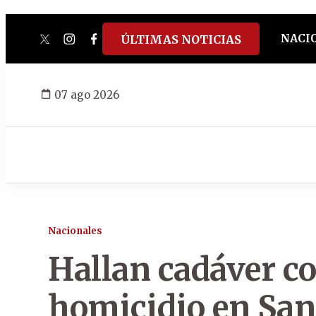
NACI
ÚLTIMAS NOTICIAS
twitter
instagram
facebook
tiktok
youtube
spotify
07 ago 2026
Nacionales
Hallan cadáver co
homicidio en San