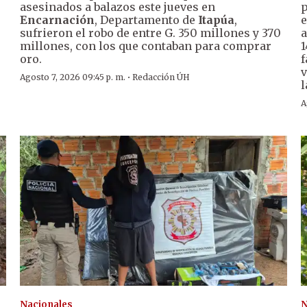
asesinados a balazos este jueves en
p
Encarnación
, Departamento de
Itapúa
,
e
sufrieron el robo de entre G. 350 millones y 370
a
millones, con los que contaban para comprar
1
oro.
f
v
·
Agosto 7, 2026 09:45 p. m.
Redacción ÚH
l
A
Nacionales
N