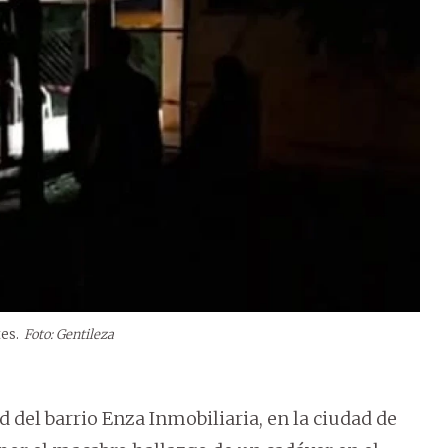
es.
Foto: Gentileza
 del barrio Enza Inmobiliaria, en la ciudad de