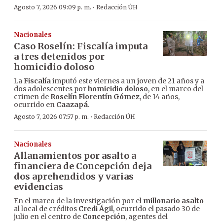
·
Agosto 7, 2026 09:09 p. m.
Redacción ÚH
Nacionales
Caso Roselín: Fiscalía imputa
a tres detenidos por
homicidio doloso
La
Fiscalía
imputó este viernes a un joven de 21 años y a
dos adolescentes por
homicidio doloso
, en el marco del
crimen de
Roselín Florentín Gómez
, de 14 años,
ocurrido en
Caazapá
.
·
Agosto 7, 2026 07:57 p. m.
Redacción ÚH
Nacionales
Allanamientos por asalto a
financiera de Concepción deja
dos aprehendidos y varias
evidencias
En el marco de la investigación por el
millonario asalto
al local de créditos
Credi Ágil
, ocurrido el pasado 30 de
julio en el centro de
Concepción
, agentes del