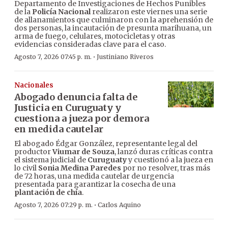
Departamento de Investigaciones de Hechos Punibles
de la
Policía Nacional
realizaron este viernes una serie
de allanamientos que culminaron con la aprehensión de
dos personas, la incautación de presunta marihuana, un
arma de fuego, celulares, motocicletas y otras
evidencias consideradas clave para el caso.
·
Agosto 7, 2026 07:45 p. m.
Justiniano Riveros
Nacionales
Abogado denuncia falta de
Justicia en Curuguaty y
cuestiona a jueza por demora
en medida cautelar
El abogado Édgar González, representante legal del
productor
Viumar de Souza
, lanzó duras críticas contra
el sistema judicial de
Curuguaty
y cuestionó a la jueza en
lo civil
Sonia Medina Paredes
por no resolver, tras más
de 72 horas, una medida cautelar de urgencia
presentada para garantizar la cosecha de una
plantación de chía
.
·
Agosto 7, 2026 07:29 p. m.
Carlos Aquino