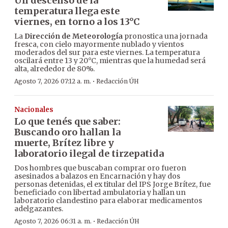
Un descenso de la
temperatura llega este
viernes, en torno a los 13°C
La
Dirección de Meteorología
pronostica una jornada
fresca, con cielo mayormente nublado y vientos
moderados del sur para este viernes. La temperatura
oscilará entre 13 y 20°C, mientras que la humedad será
alta, alrededor de 80%.
·
Agosto 7, 2026 07:12 a. m.
Redacción ÚH
Nacionales
Lo que tenés que saber:
Buscando oro hallan la
muerte, Brítez libre y
laboratorio ilegal de tirzepatida
Dos hombres que buscaban comprar oro fueron
asesinados a balazos en Encarnación y hay dos
personas detenidas, el ex titular del IPS Jorge Brítez, fue
beneficiado con libertad ambulatoria y hallan un
laboratorio clandestino para elaborar medicamentos
adelgazantes.
·
Agosto 7, 2026 06:31 a. m.
Redacción ÚH