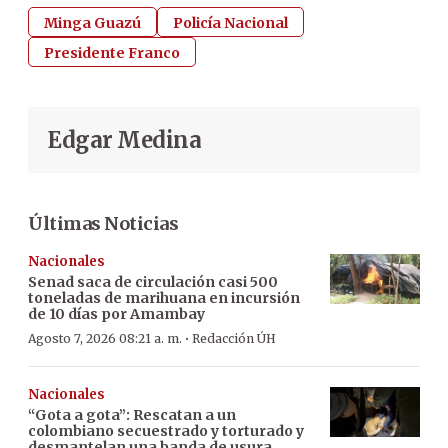
Minga Guazú
Policía Nacional
Presidente Franco
Edgar Medina
Últimas Noticias
Nacionales
Senad saca de circulación casi 500
toneladas de marihuana en incursión
de 10 días por Amambay
·
Agosto 7, 2026 08:21 a. m.
Redacción ÚH
Nacionales
“Gota a gota”: Rescatan a un
colombiano secuestrado y torturado y
desmantelan una banda de usura