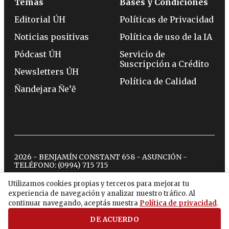
Temas
Bases y Condiciones
Editorial ÚH
Políticas de Privacidad
Noticias positivas
Política de uso de la IA
Pódcast ÚH
Servicio de
Suscripción a Crédito
Newsletters ÚH
Política de Calidad
Ñandejara Ñe’ẽ
2026 - BENJAMÍN CONSTANT 658 - ASUNCIÓN -
TELÉFONO:
(0994) 715 715
Utilizamos cookies propias y terceros para mejorar tu
experiencia de navegación y analizar nuestro tráfico. Al
twitter
instagram
facebook
tiktok
youtube
spotify
continuar navegando, aceptás nuestra
Política de privacidad
.
DE ACUERDO