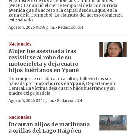
El Ministerio de Obras Públicas y Comunicaciones
(MOPC) anunció el cierre temporal de la concurrida
avenida que da acceso a la capital desde Luque, en la
zona de la Conmebol. La clausura del acceso comienza
este sábado.
·
Agosto 7, 2026 05:48 p. m.
Redacción ÚH
Nacionales
Mujer fue asesinada tras
resistirse al robo de su
motocicleta y deja cuatro
hijos huérfanos en Ypané
Una mujer se resistió a un asalto y falleció tras ser
baleada por
motochorros
en
Ypané
, Departamento
Central. La víctima deja cuatro hijos huérfanos y su
madre exige justicia.
·
Agosto 7, 2026 03:45 p. m.
Redacción ÚH
Nacionales
Incautan alijos de marihuana
a orillas del Lago Itaipú en