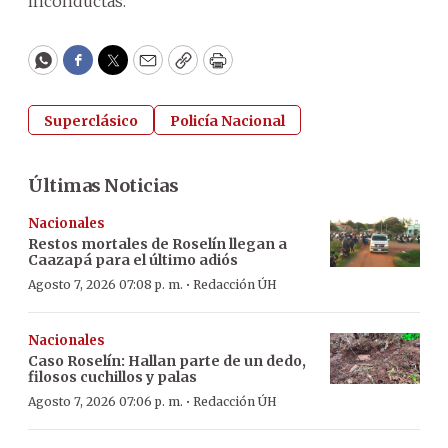
inconductas.
WhatsApp
Facebook
Twitter
Email
Copy
Print
Superclásico
Policía Nacional
Últimas Noticias
Nacionales
Restos mortales de Roselín llegan a
Caazapá para el último adiós
·
Agosto 7, 2026 07:08 p. m.
Redacción ÚH
Nacionales
Caso Roselín: Hallan parte de un dedo,
filosos cuchillos y palas
·
Agosto 7, 2026 07:06 p. m.
Redacción ÚH