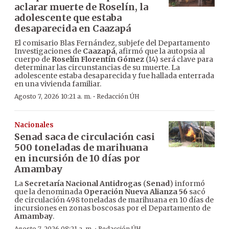
aclarar muerte de Roselín, la
adolescente que estaba
desaparecida en Caazapá
El comisario Blas Fernández, subjefe del Departamento
Investigaciones de
Caazapá
, afirmó que la autopsia al
cuerpo de
Roselín Florentín Gómez
(14) será clave para
determinar las circunstancias de su muerte. La
adolescente estaba desaparecida y fue hallada enterrada
en una vivienda familiar.
·
Agosto 7, 2026 10:21 a. m.
Redacción ÚH
Nacionales
Senad saca de circulación casi
500 toneladas de marihuana
en incursión de 10 días por
Amambay
La
Secretaría Nacional Antidrogas
(
Senad
) informó
que la denominada
Operación Nueva Alianza 56
sacó
de circulación 498 toneladas de marihuana en 10 días de
incursiones en zonas boscosas por el Departamento de
Amambay
.
Agosto 7, 2026 08:21 a. m.
Redacción ÚH