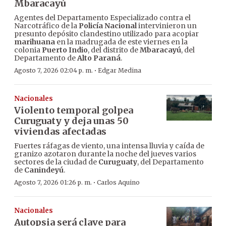
Mbaracayú
Agentes del Departamento Especializado contra el
Narcotráfico de la
Policía Nacional
intervinieron un
presunto depósito clandestino utilizado para acopiar
marihuana
en la madrugada de este viernes en la
colonia
Puerto Indio
, del distrito de
Mbaracayú
, del
Departamento de
Alto Paraná
.
·
Agosto 7, 2026 02:04 p. m.
Edgar Medina
Nacionales
Violento temporal golpea
Curuguaty y deja unas 50
viviendas afectadas
Fuertes ráfagas de viento, una intensa lluvia y caída de
granizo azotaron durante la noche del jueves varios
sectores de la ciudad de
Curuguaty
, del Departamento
de
Canindeyú
.
·
Agosto 7, 2026 01:26 p. m.
Carlos Aquino
Nacionales
Autopsia será clave para