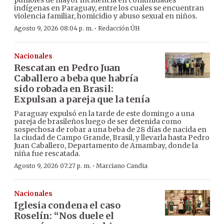
punibles de mayor incidencia en comunidades
indígenas en Paraguay, entre los cuales se encuentran
violencia familiar, homicidio y abuso sexual en niños.
·
Agosto 9, 2026 08:04 p. m.
Redacción ÚH
Nacionales
Rescatan en Pedro Juan
Caballero a beba que habría
sido robada en Brasil:
Expulsan a pareja que la tenía
Paraguay expulsó en la tarde de este domingo a una
pareja de brasileños luego de ser detenida como
sospechosa de robar a una beba de 28 días de nacida en
la ciudad de Campo Grande, Brasil, y llevarla hasta Pedro
Juan Caballero, Departamento de Amambay, donde la
niña fue rescatada.
·
Agosto 9, 2026 07:27 p. m.
Marciano Candia
Nacionales
Iglesia condena el caso
Roselín: “Nos duele el