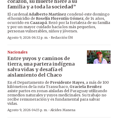
corazón, su muerte hiere a su
familia y a toda la sociedad”
El cardenal
Adalberto Martínez
condenó este domingo
el homicidio de
Roselín Florentín Gómez
, de 14 años,
ocurrido en
Caazapá
. Rezó por la fortaleza de su familia
y por un mayor cuidado hacia los más pequeños,
personas vulnerables, niños y jóvenes.
·
Agosto 9, 2026 06:32 p. m.
Redacción ÚH
Nacionales
Entre yuyos y caminos de
tierra, una partera indígena
salva vidas y desafía el
aislamiento del Chaco
En el Departamento de
Presidente Hayes
, a más de 100
kilómetros de la ruta Transchaco,
Graciela Benítez
asiste partos en zonas aisladas del Paraguay utilizando
remedios naturales y yuyos medicinales. Su trabajo no
recibe remuneración y es fundamental para salvar
vidas.
·
Agosto 9, 2026 04:15 p. m.
Alcides Manena