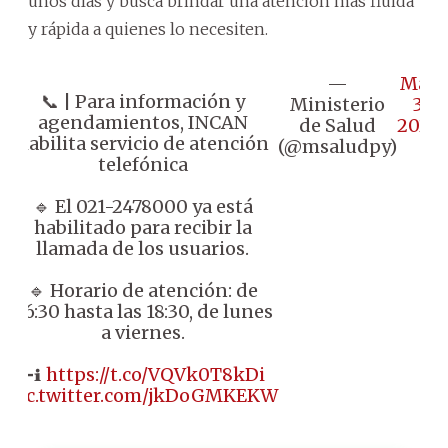
unos días y busca brindar una atención más fluida
y rápida a quienes lo necesiten.
—
May
📞 | Para información y
Ministerio
3,
agendamientos, INCAN
de Salud
2024
habilita servicio de atención
(@msaludpy)
telefónica
🔹 El 021-2478000 ya está
habilitado para recibir la
llamada de los usuarios.
🔹 Horario de atención: de
06:30 hasta las 18:30, de lunes
a viernes.
➕ℹ️
https://t.co/VQVk0T8kDi
pic.twitter.com/jkDoGMKEKW