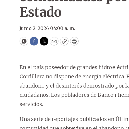
Estado
Junio 2, 2026 04:00 a. m.
WhatsApp
Facebook
Twitter
Email
Copy
Print
En el país poseedor de grandes hidroeléct
Cordillera no dispone de energía eléctrica. 
abandono y el desinterés demostrado por la
ciudadanos. Los pobladores de Banco’i tiene
servicios.
Una serie de reportajes publicados en Últi
comunidad que sobrevive en el abandono, ub