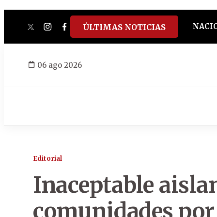
NACI
ÚLTIMAS NOTICIAS
twitter
instagram
facebook
tiktok
youtube
spotify
06 ago 2026
Editorial
Inaceptable aisla
comunidades por l