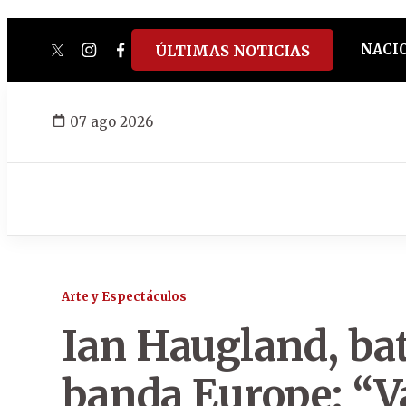
NACI
ÚLTIMAS NOTICIAS
twitter
instagram
facebook
tiktok
youtube
spotify
07 ago 2026
Arte y Espectáculos
Ian Haugland, bat
banda Europe: “V