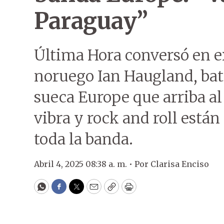
Paraguay”
Última Hora conversó en ex
noruego Ian Haugland, bate
sueca Europe que arriba al 
vibra y rock and roll están
toda la banda.
Abril 4, 2025 08:38 a. m. •
Por
Clarisa Enciso
WhatsApp
Facebook
Twitter
Email
Copy
Print