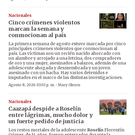
Nacionales
Cinco crímenes violentos
marcan la semana y
conmocionan al país
La primera semana de agosto estuvo marcada por cinco
principales crímenes violentos que conmocionan al
país. Las víctimas son un recién nacido ahorcado con
un alambre y arrojado a una letrina, dos compradores
de oro y una mujer, asesinados a balazos, además de una
adolescente ahogada y desmembrada y un joven
asesinado con un hacha. Hay varios detenidos e
imputados en el marco de las distintas investigaciones.
·
Agosto 8, 2026 03:03 p. m.
Mary Glezcu
Nacionales
Caazapá despide a Roselín
entre lágrimas, mucho dolor y
un fuerte pedido de justicia
Los restos mortales de la adolescente
Roselín
Florentín
Gómez, de 14 años, fueron enterrados durante la