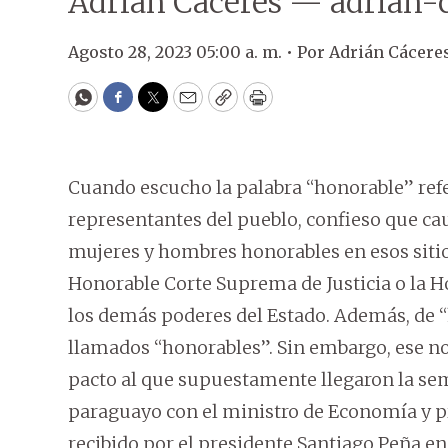
Adrián Cáceres — adrian
Agosto 28, 2023 05:00 a. m. •
Por
Adrián Cácere
WhatsApp
Facebook
Twitter
Email
Copy
Print
Cuando escucho la palabra “honorable” refe
representantes del pueblo, confieso que cau
mujeres y hombres honorables en esos sitio
Honorable Corte Suprema de Justicia o la Ho
los demás poderes del Estado. Además, de 
llamados “honorables”. Sin embargo, ese no 
pacto al que supuestamente llegaron la se
paraguayo con el ministro de Economía y pr
recibido por el presidente Santiago Peña en