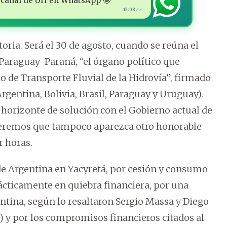
 al canal de ÚH en WhatsApp 🤩
12:08
✓✓
oria. Será el 30 de agosto, cuando se reúna el
Paraguay-Paraná, “el órgano político que
o de Transporte Fluvial de la Hidrovía”, firmado
Argentina, Bolivia, Brasil, Paraguay y Uruguay).
horizonte de solución con el Gobierno actual de
speremos que tampoco aparezca otro honorable
r horas.
 de Argentina en Yacyretá, por cesión y consumo
rácticamente en quiebra financiera, por una
ntina, según lo resaltaron Sergio Massa y Diego
) y por los compromisos financieros citados al