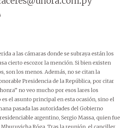
-caceres@uhora.com.py
s
rida a las cámaras donde se subraya están los
sa cierto escozor la mención. Si bien existen
s, son los menos. Además, no se citan la
norable Presidencia de la República, por citar
“honra” no veo mucho por esos lares los
es el asunto principal en esta ocasión, sino el
mana pasada las autoridades del Gobierno
esidenciable argentino, Sergio Massa, quien fue
 Mburuvicha Róga. Tras la reunión, el canciller