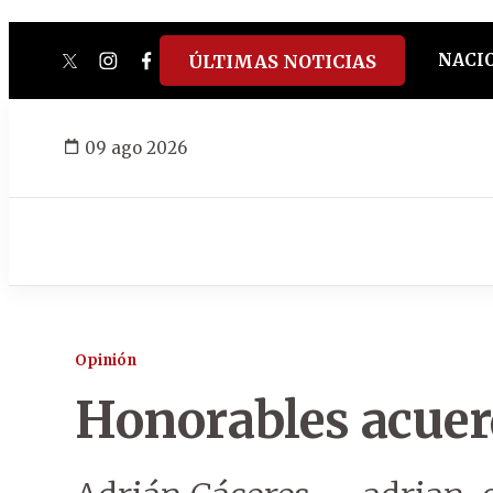
NACI
ÚLTIMAS NOTICIAS
twitter
instagram
facebook
tiktok
youtube
spotify
09 ago 2026
Opinión
Honorables acue