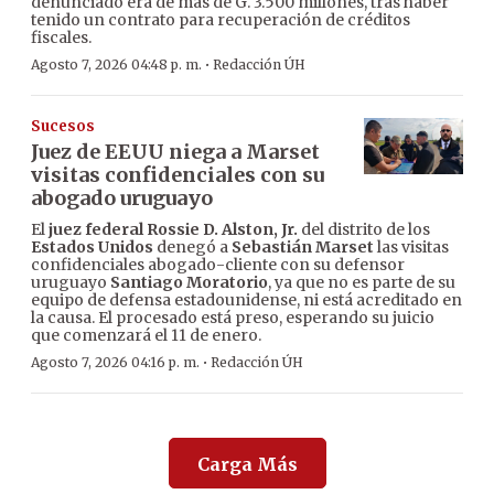
denunciado era de más de G. 3.500 millones, tras haber
tenido un contrato para recuperación de créditos
fiscales.
·
Agosto 7, 2026 04:48 p. m.
Redacción ÚH
Sucesos
Juez de EEUU niega a Marset
visitas confidenciales con su
abogado uruguayo
El
juez federal Rossie D. Alston, Jr.
del distrito de los
Estados Unidos
denegó a
Sebastián Marset
las visitas
confidenciales abogado-cliente con su defensor
uruguayo
Santiago Moratorio
, ya que no es parte de su
equipo de defensa estadounidense, ni está acreditado en
la causa. El procesado está preso, esperando su juicio
que comenzará el 11 de enero.
·
Agosto 7, 2026 04:16 p. m.
Redacción ÚH
Carga Más