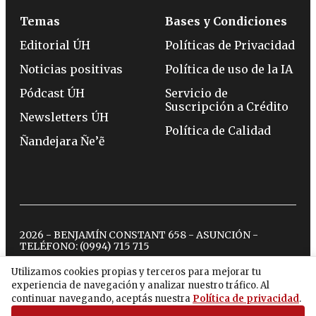
Temas
Bases y Condiciones
Editorial ÚH
Políticas de Privacidad
Noticias positivas
Política de uso de la IA
Pódcast ÚH
Servicio de
Suscripción a Crédito
Newsletters ÚH
Política de Calidad
Ñandejara Ñe’ẽ
2026 - BENJAMÍN CONSTANT 658 - ASUNCIÓN -
TELÉFONO:
(0994) 715 715
Utilizamos cookies propias y terceros para mejorar tu
experiencia de navegación y analizar nuestro tráfico. Al
twitter
instagram
facebook
tiktok
youtube
spotify
continuar navegando, aceptás nuestra
Política de privacidad
.