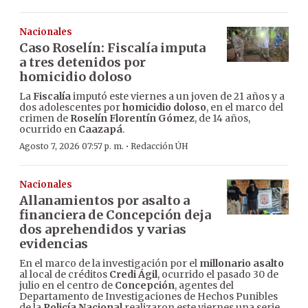
Nacionales
Caso Roselín: Fiscalía imputa
a tres detenidos por
homicidio doloso
La
Fiscalía
imputó este viernes a un joven de 21 años y a
dos adolescentes por
homicidio doloso
, en el marco del
crimen de
Roselín Florentín Gómez
, de 14 años,
ocurrido en
Caazapá
.
·
Agosto 7, 2026 07:57 p. m.
Redacción ÚH
Nacionales
Allanamientos por asalto a
financiera de Concepción deja
dos aprehendidos y varias
evidencias
En el marco de la investigación por el
millonario asalto
al local de créditos
Credi Ágil
, ocurrido el pasado 30 de
julio en el centro de
Concepción
, agentes del
Departamento de Investigaciones de Hechos Punibles
de la
Policía Nacional
realizaron este viernes una serie