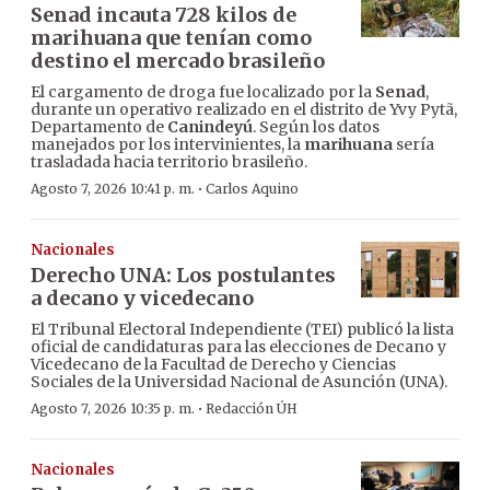
Senad incauta 728 kilos de
marihuana que tenían como
destino el mercado brasileño
El cargamento de droga fue localizado por la
Senad
,
durante un operativo realizado en el distrito de Yvy Pytã,
Departamento de
Canindeyú
. Según los datos
manejados por los intervinientes, la
marihuana
sería
trasladada hacia territorio brasileño.
·
Agosto 7, 2026 10:41 p. m.
Carlos Aquino
Nacionales
Derecho UNA: Los postulantes
a decano y vicedecano
El Tribunal Electoral Independiente (TEI) publicó la lista
oficial de candidaturas para las elecciones de Decano y
Vicedecano de la Facultad de Derecho y Ciencias
Sociales de la Universidad Nacional de Asunción (UNA).
·
Agosto 7, 2026 10:35 p. m.
Redacción ÚH
Nacionales