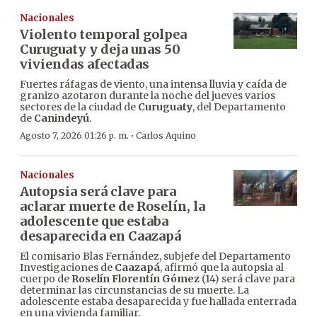
Nacionales
Violento temporal golpea
Curuguaty y deja unas 50
viviendas afectadas
Fuertes ráfagas de viento, una intensa lluvia y caída de
granizo azotaron durante la noche del jueves varios
sectores de la ciudad de
Curuguaty
, del Departamento
de
Canindeyú
.
·
Agosto 7, 2026 01:26 p. m.
Carlos Aquino
Nacionales
Autopsia será clave para
aclarar muerte de Roselín, la
adolescente que estaba
desaparecida en Caazapá
El comisario Blas Fernández, subjefe del Departamento
Investigaciones de
Caazapá
, afirmó que la autopsia al
cuerpo de
Roselín Florentín Gómez
(14) será clave para
determinar las circunstancias de su muerte. La
adolescente estaba desaparecida y fue hallada enterrada
en una vivienda familiar.