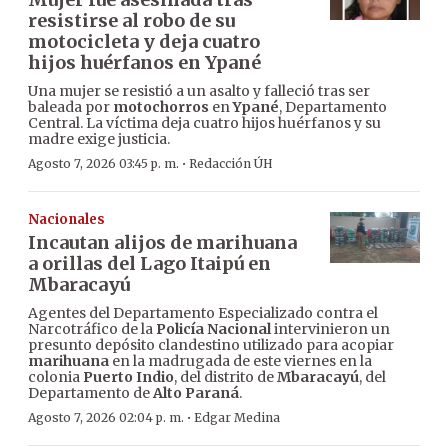
resistirse al robo de su
motocicleta y deja cuatro
hijos huérfanos en Ypané
Una mujer se resistió a un asalto y falleció tras ser
baleada por
motochorros
en
Ypané
, Departamento
Central. La víctima deja cuatro hijos huérfanos y su
madre exige justicia.
·
Agosto 7, 2026 03:45 p. m.
Redacción ÚH
Nacionales
Incautan alijos de marihuana
a orillas del Lago Itaipú en
Mbaracayú
Agentes del Departamento Especializado contra el
Narcotráfico de la
Policía Nacional
intervinieron un
presunto depósito clandestino utilizado para acopiar
marihuana
en la madrugada de este viernes en la
colonia
Puerto Indio
, del distrito de
Mbaracayú
, del
Departamento de
Alto Paraná
.
·
Agosto 7, 2026 02:04 p. m.
Edgar Medina