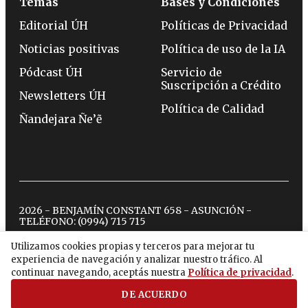
Temas
Bases y Condiciones
Editorial ÚH
Políticas de Privacidad
Noticias positivas
Política de uso de la IA
Pódcast ÚH
Servicio de
Suscripción a Crédito
Newsletters ÚH
Política de Calidad
Ñandejara Ñe’ẽ
2026 - BENJAMÍN CONSTANT 658 - ASUNCIÓN -
TELÉFONO:
(0994) 715 715
Utilizamos cookies propias y terceros para mejorar tu
experiencia de navegación y analizar nuestro tráfico. Al
twitter
instagram
facebook
tiktok
youtube
spotify
continuar navegando, aceptás nuestra
Política de privacidad
.
DE ACUERDO