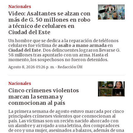
Nacionales
Video: Asaltantes se alzan con
más de G. 50 millones en robo
a técnico de celulares en
Ciudad del Este
Un hombre que se dedica a la reparación de teléfonos
celulares fue víctima de
asalto a mano armada
en
Ciudad del Este
. Dos delincuentes lograron llevarse G.
58 millones tras apuntarlo con un arma. Hasta el
momento, los sospechosos no fueron detenidos.
·
Agosto 8, 2026 05:26 p. m.
Redacción ÚH
Nacionales
Cinco crímenes violentos
marcan la semana y
conmocionan al país
La primera semana de agosto estuvo marcada por cinco
principales crímenes violentos que conmocionan al
país. Las víctimas son un recién nacido ahorcado con
un alambre y arrojado a una letrina, dos compradores
de oro y una mujer, asesinados a balazos, además de una