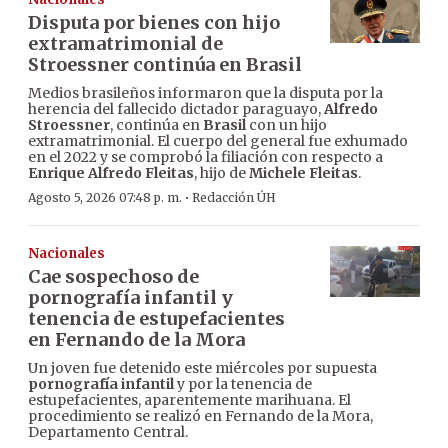
Disputa por bienes con hijo
extramatrimonial de
Stroessner continúa en Brasil
Medios brasileños informaron que la disputa por la
herencia del fallecido dictador paraguayo,
Alfredo
Stroessner
, continúa en
Brasil
con un hijo
extramatrimonial. El cuerpo del general fue exhumado
en el 2022 y se comprobó la filiación con respecto a
Enrique Alfredo Fleitas
, hijo de
Michele Fleitas
.
·
Agosto 5, 2026 07:48 p. m.
Redacción ÚH
Nacionales
Cae sospechoso de
pornografía infantil y
tenencia de estupefacientes
en Fernando de la Mora
Un joven fue detenido este miércoles por supuesta
pornografía infantil
y por la tenencia de
estupefacientes, aparentemente marihuana. El
procedimiento se realizó en Fernando de la Mora,
Departamento Central.