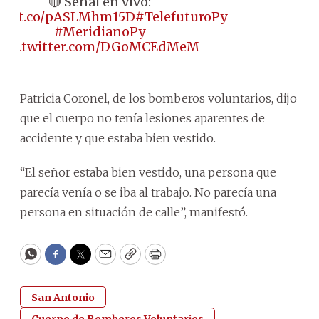
🔴 Señal en vivo:
ps://t.co/pASLMhm15D
#TelefuturoPy
#MeridianoPy
pic.twitter.com/DGoMCEdMeM
Patricia Coronel, de los bomberos voluntarios, dijo
que el cuerpo no tenía lesiones aparentes de
accidente y que estaba bien vestido.
“El señor estaba bien vestido, una persona que
parecía venía o se iba al trabajo. No parecía una
persona en situación de calle”, manifestó.
WhatsApp
Facebook
Twitter
Email
Copy
Print
San Antonio
Cuerpo de Bomberos Voluntarios